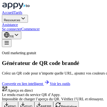
Accueil
Tarifs
Ressources
Assistance
Se connecter
Commencer
FR
Outil marketing gratuit
Générateur de QR code brandé
Créez un QR code pour n’importe quelle URL, ajoutez vos couleurs d
Convertir en lien intelligent
Voir les outils
Aperçu en direct
Le rendu exact du service QR d’Appy.
Impossible de charger l’aperçu du QR. Vérifiez l’URL et réessayez.
PNG
SVG
WEBP
Réinitialiser