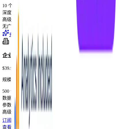
10 个链接和二维码
深度链接
高级分析
无广告
升级到专业版
企业版
$39.99
/
月
规模增长
500 个链接和二维码
数据导出
参数透传
高级分析
订阅企业版
查看详细定价
→