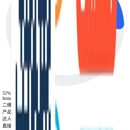
32
%
Instagram
Instagram
32
%
二维码与零售
24
%
产品邮件
21
%
达人链接
19
%
直接网页
4
%