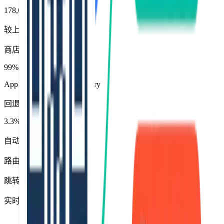
178,664
较上周 +40%
商店匹配准确率
99%
App Store · Play · AppGallery
回退覆盖率
3.3%
自动修复深链异常
路由健康度
跳转量 · 回退处理
实时