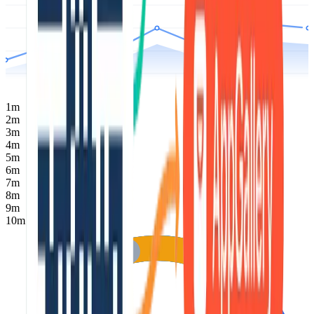
1
m
2
m
3
m
4
m
5
m
6
m
7
m
8
m
9
m
10
m