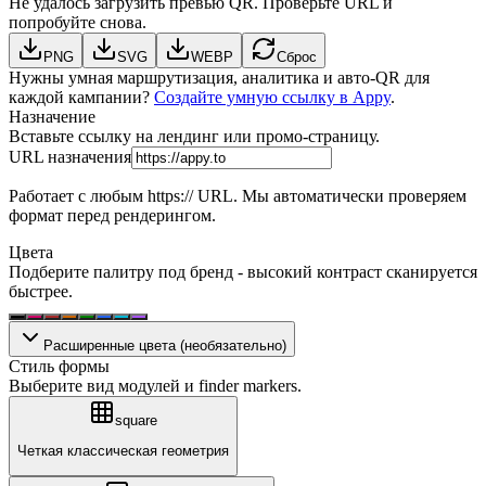
Не удалось загрузить превью QR. Проверьте URL и
попробуйте снова.
PNG
SVG
WEBP
Сброс
Нужны умная маршрутизация, аналитика и авто-QR для
каждой кампании?
Создайте умную ссылку в Appy
.
Назначение
Вставьте ссылку на лендинг или промо-страницу.
URL назначения
Работает с любым https:// URL. Мы автоматически проверяем
формат перед рендерингом.
Цвета
Подберите палитру под бренд - высокий контраст сканируется
быстрее.
Расширенные цвета (необязательно)
Стиль формы
Выберите вид модулей и finder markers.
square
Четкая классическая геометрия