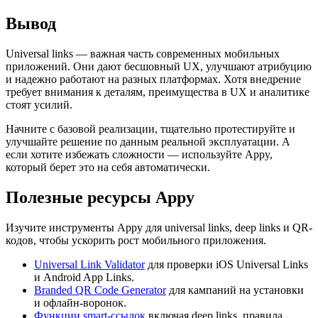
Вывод
Universal links — важная часть современных мобильных
приложений. Они дают бесшовный UX, улучшают атрибуцию
и надежно работают на разных платформах. Хотя внедрение
требует внимания к деталям, преимущества в UX и аналитике
стоят усилий.
Начните с базовой реализации, тщательно протестируйте и
улучшайте решение по данным реальной эксплуатации. А
если хотите избежать сложности — используйте Appy,
который берет это на себя автоматически.
Полезные ресурсы Appy
Изучите инструменты Appy для universal links, deep links и QR-
кодов, чтобы ускорить рост мобильного приложения.
Universal Link Validator
для проверки iOS Universal Links
и Android App Links.
Branded QR Code Generator
для кампаний на установки
и офлайн-воронок.
Функции smart-ссылок
включая deep links, правила