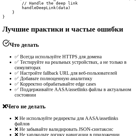
        // Handle the deep link

        handleDeepLink(data)

    }

}
Лучшие практики и частые ошибки
Что делать
✅
Всегда используйте HTTPS для домена
✅
Тестируйте на реальных устройствах, а не только в
симуляторах
✅
Настройте fallback URL для веб-пользователей
✅
Добавьте полноценную аналитику
✅
Корректно обрабатывайте edge cases
✅
Поддерживайте AASA/assetlinks файлы в актуальном
состоянии
❌
Чего не делать
❌
Не используйте редиректы для AASA/assetlinks
файлов
❌
Не забывайте валидировать JSON-синтаксис
❌
Не хардкодьте логику навигации в приложении