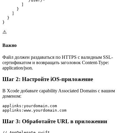
          "/user/*"

        ]

      }

    ]

  }

}
⚠️
Важно
Файл должен раздаваться по HTTPS с валидным SSL-
сертификатом и возвращать заголовок Content-Type:
application/json.
Шаг 2: Настройте iOS-приложение
В Xcode добавьте capability Associated Domains с вашим
доменом:
applinks:yourdomain.com

applinks:www.yourdomain.com
Шаг 3: Обработайте URL в приложении
// AppDelegate.swift
