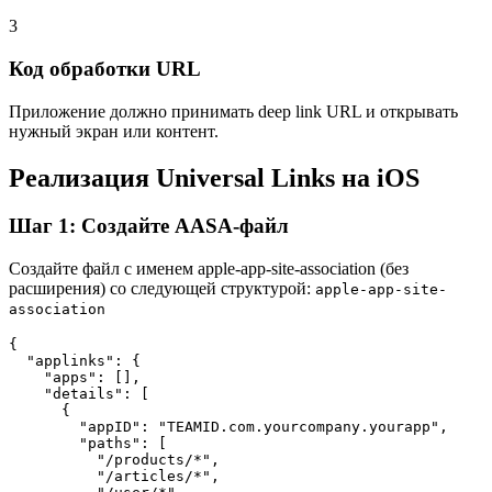
3
Код обработки URL
Приложение должно принимать deep link URL и открывать
нужный экран или контент.
Реализация Universal Links на iOS
Шаг 1: Создайте AASA-файл
Создайте файл с именем apple-app-site-association (без
расширения) со следующей структурой:
apple-app-site-
association
{

  "applinks": {

    "apps": [],

    "details": [

      {

        "appID": "TEAMID.com.yourcompany.yourapp",

        "paths": [

          "/products/*",

          "/articles/*",
