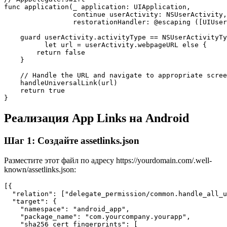
func application(_ application: UIApplication,

                 continue userActivity: NSUserActivity,

                 restorationHandler: @escaping ([UIUser
    guard userActivity.activityType == NSUserActivityTy
          let url = userActivity.webpageURL else {

        return false

    }

    // Handle the URL and navigate to appropriate scree
    handleUniversalLink(url)

    return true

}
Реализация App Links на Android
Шаг 1: Создайте assetlinks.json
Разместите этот файл по адресу https://yourdomain.com/.well-
known/assetlinks.json:
[{

  "relation": ["delegate_permission/common.handle_all_u
  "target": {

    "namespace": "android_app",

    "package_name": "com.yourcompany.yourapp",

    "sha256_cert_fingerprints": [
