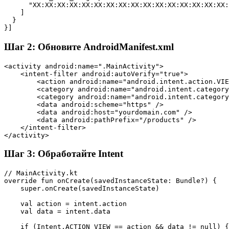
      "XX:XX:XX:XX:XX:XX:XX:XX:XX:XX:XX:XX:XX:XX:XX:XX:
    ]

  }

}]
Шаг 2: Обновите AndroidManifest.xml
<activity android:name=".MainActivity">

    <intent-filter android:autoVerify="true">

        <action android:name="android.intent.action.VIE
        <category android:name="android.intent.category
        <category android:name="android.intent.category
        <data android:scheme="https" />

        <data android:host="yourdomain.com" />

        <data android:pathPrefix="/products" />

    </intent-filter>

</activity>
Шаг 3: Обработайте Intent
// MainActivity.kt

override fun onCreate(savedInstanceState: Bundle?) {

    super.onCreate(savedInstanceState)

    val action = intent.action

    val data = intent.data

    if (Intent.ACTION_VIEW == action && data != null) {
