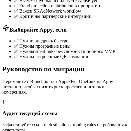
✅
Вы уже глубоко используете AppsFlyer
✅
Fraud protection и attribution в приоритете
✅
Важен SKAdNetwork workflow
✅
Критичны партнерские интеграции
Выбирайте Appy, если
✅
Нужно внедрить быстро
✅
Нужны прозрачные цены
✅
Нужны smart links без сложности полного MMP
✅
Нужны встроенные QR-кампании
Руководство по миграции
Переходите с Branch.io или AppsFlyer OneLink на Appy
поэтапно, чтобы снизить риск простоев и потерь в
измерениях.
1
Аудит текущей схемы
Зафиксируйте ссылки, destinations, routing rules и требования к
отчетности.