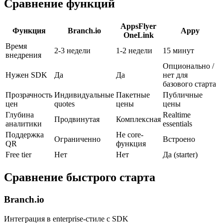
Сравнение функций
AppsFlyer
Функция
Branch.io
Appy
OneLink
Время
2-3 недели
1-2 недели
15 минут
внедрения
Опционально /
Нужен SDK
Да
Да
нет для
базового старта
Прозрачность
Индивидуальные
Пакетные
Публичные
цен
quotes
цены
цены
Глубина
Realtime
Продвинутая
Комплексная
аналитики
essentials
Поддержка
Не core-
Ограниченно
Встроено
QR
функция
Free tier
Нет
Нет
Да (starter)
Сравнение быстрого старта
Branch.io
Интеграция в enterprise-стиле с SDK