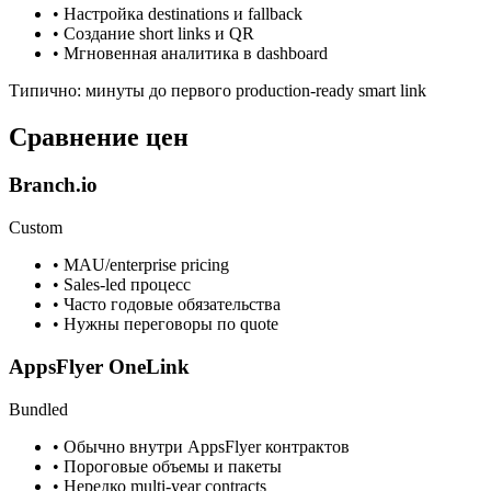
•
Настройка destinations и fallback
•
Создание short links и QR
•
Мгновенная аналитика в dashboard
Типично: минуты до первого production-ready smart link
Сравнение цен
Branch.io
Custom
•
MAU/enterprise pricing
•
Sales-led процесс
•
Часто годовые обязательства
•
Нужны переговоры по quote
AppsFlyer OneLink
Bundled
•
Обычно внутри AppsFlyer контрактов
•
Пороговые объемы и пакеты
•
Нередко multi-year contracts