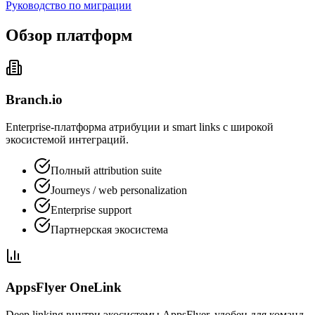
Руководство по миграции
Обзор платформ
Branch.io
Enterprise-платформа атрибуции и smart links с широкой
экосистемой интеграций.
Полный attribution suite
Journeys / web personalization
Enterprise support
Партнерская экосистема
AppsFlyer OneLink
Deep linking внутри экосистемы AppsFlyer, удобен для команд