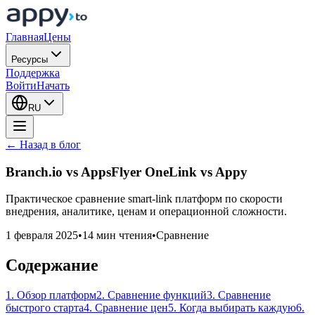
Главная
Цены
Ресурсы
Поддержка
Войти
Начать
RU
← Назад в блог
Branch.io vs AppsFlyer OneLink vs Appy
Практическое сравнение smart-link платформ по скорости
внедрения, аналитике, ценам и операционной сложности.
1 февраля 2025
•
14 мин чтения
•
Сравнение
Содержание
1. Обзор платформ
2. Сравнение функций
3. Сравнение
быстрого старта
4. Сравнение цен
5. Когда выбирать каждую
6.