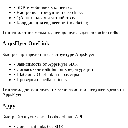
•
SDK в мобильных клиентах
•
Настройка атрибуции и deep links
•
QA по каналам и устройствам
•
Координация engineering + marketing
Типично: от нескольких дней до недель для production rollout
AppsFlyer OneLink
Быстрее при зрелой инфраструктуре AppsFlyer
•
Зависимость от AppsFlyer SDK
•
Согласование attribution-конфигурации
•
Шаблоны OneLink и параметры
•
Проверки с media partners
Типично: дни или недели в зависимости от текущей зрелости
AppsFlyer
Appy
Быстрый запуск через dashboard или API
•
Core smart links без SDK