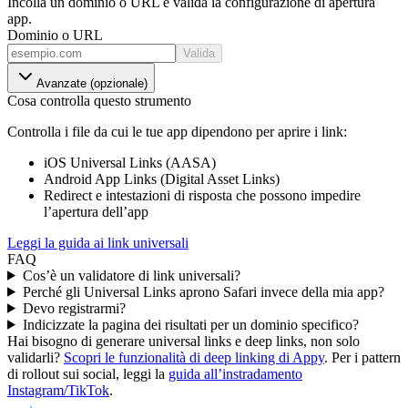
Incolla un dominio o URL e valida la configurazione di apertura
app.
Dominio o URL
Valida
Avanzate (opzionale)
Cosa controlla questo strumento
Controlla i file da cui le tue app dipendono per aprire i link:
iOS Universal Links (AASA)
Android App Links (Digital Asset Links)
Redirect e intestazioni di risposta che possono impedire
l’apertura dell’app
Leggi la guida ai link universali
FAQ
Cos’è un validatore di link universali?
Perché gli Universal Links aprono Safari invece della mia app?
Devo registrarmi?
Indicizzate la pagina dei risultati per un dominio specifico?
Hai bisogno di generare universal links e deep links, non solo
validarli?
Scopri le funzionalità di deep linking di Appy
.
Per i pattern
di rollout sui social, leggi la
guida all’instradamento
Instagram/TikTok
.